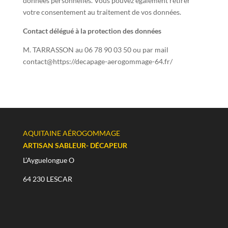
données personnelles. Vous pouvez également retirer
votre consentement au traitement de vos données.
Contact délégué à la protection des données
M. TARRASSON au
06 78 90 03 50 ou par mail
contact@https://decapage-aerogommage-64.fr/
AQUITAINE AÉROGOMMAGE
ARTISAN SABLEUR- DÉCAPEUR
L’Ayguelongue O
64 230 LESCAR